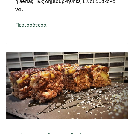
η aerial; Πως δημιουργήθηκε; Είναι δύσκολο
να
Περισσότερα