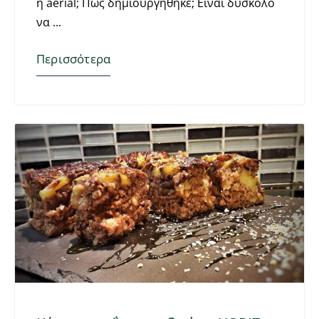
η aerial; Πως δημιουργήθηκε; Είναι δύσκολο
να
Περισσότερα