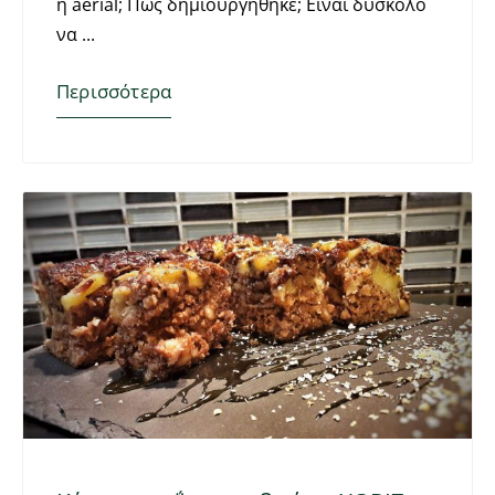
η aerial; Πως δημιουργήθηκε; Είναι δύσκολο
να
Περισσότερα