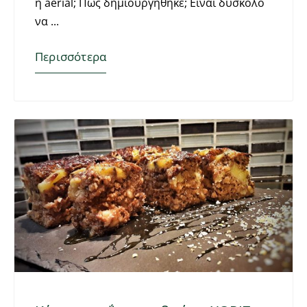
η aerial; Πως δημιουργήθηκε; Είναι δύσκολο
να
Περισσότερα