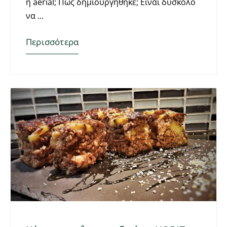
η aerial; Πως δημιουργήθηκε; Είναι δύσκολο
να
Περισσότερα