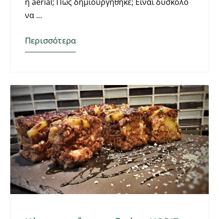
η aerial; Πως δημιουργήθηκε; Είναι δύσκολο
να
Περισσότερα